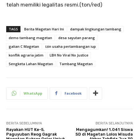
telah memiliki legalitas resmi.(ton/red)
TAGS
Berita Magetan Hari Ini
dampak lingkungan tambang
demo tambang magetan
desa sayutan parang
galian C Magetan
izin usaha pertambangan iup
konflik agraria jatim
LBH No Viral No Justice
Sengketa Lahan Magetan
Tambang Magetan
WhatsApp
Facebook
BERITA SEBELUMNYA
BERITA SELANJUTNYA
Rayakan HUT Ke-5,
Mengagumkan! 1.041 Siswa
Paguyuban Reog Gagrak
SD di Magetan Lolos Wisuda
Magetan Sukses Gelar Unjuk
Akbar Tahfidz Juz 30