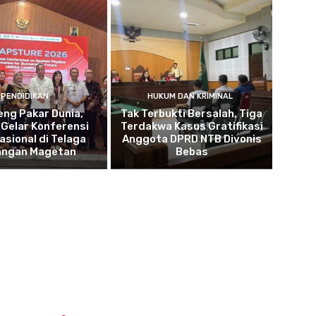
PENDIDIKAN
HUKUM DAN KRIMINAL
ng Pakar Dunia,
Tak Terbukti Bersalah, Tiga
Gelar Konferensi
Terdakwa Kasus Gratifikasi
asional di Telaga
Anggota DPRD NTB Divonis
angan Magetan
Bebas