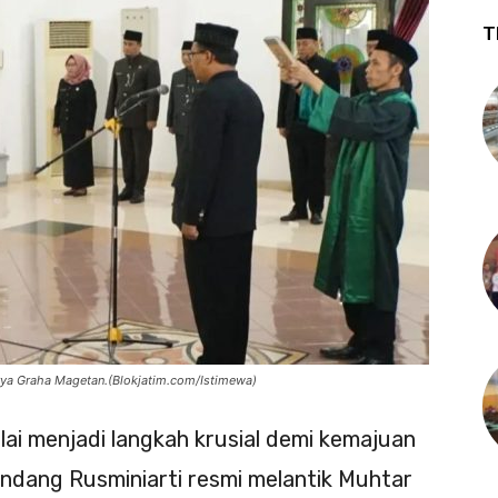
T
ya Graha Magetan.(Blokjatim.com/Istimewa)
lai menjadi langkah krusial demi kemajuan
ndang Rusminiarti resmi melantik Muhtar