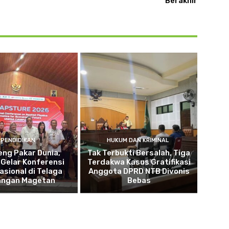
Berakhir
PENDIDIKAN
HUKUM DAN KRIMINAL
ng Pakar Dunia,
Tak Terbukti Bersalah, Tiga
Gelar Konferensi
Terdakwa Kasus Gratifikasi
asional di Telaga
Anggota DPRD NTB Divonis
angan Magetan
Bebas