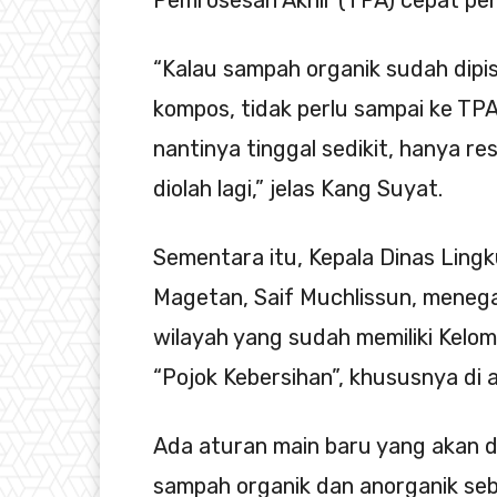
Pemrosesan Akhir (TPA) cepat pe
“Kalau sampah organik sudah dipi
kompos, tidak perlu sampai ke TP
nantinya tinggal sedikit, hanya re
diolah lagi,” jelas Kang Suyat.
Sementara itu, Kepala Dinas Lin
Magetan, Saif Muchlissun, menega
wilayah yang sudah memiliki Kel
“Pojok Kebersihan”, khususnya di 
Ada aturan main baru yang akan 
sampah organik dan anorganik se