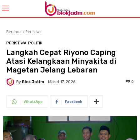
Beranda
Peristiwa
PERISTIWA
POLITIK
Langkah Cepat Riyono Caping
Atasi Kelangkaan Minyakita di
Magetan Jelang Lebaran
By
Blok Jatim
0
Maret 17, 2026
WhatsApp
Facebook