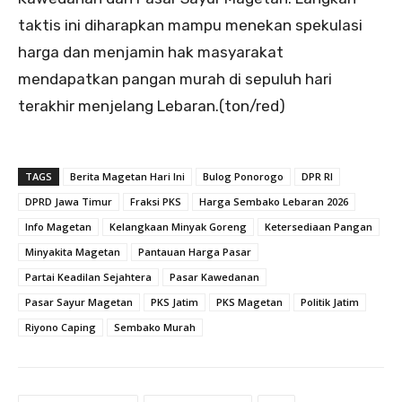
taktis ini diharapkan mampu menekan spekulasi
harga dan menjamin hak masyarakat
mendapatkan pangan murah di sepuluh hari
terakhir menjelang Lebaran.(ton/red)
TAGS
Berita Magetan Hari Ini
Bulog Ponorogo
DPR RI
DPRD Jawa Timur
Fraksi PKS
Harga Sembako Lebaran 2026
Info Magetan
Kelangkaan Minyak Goreng
Ketersediaan Pangan
Minyakita Magetan
Pantauan Harga Pasar
Partai Keadilan Sejahtera
Pasar Kawedanan
Pasar Sayur Magetan
PKS Jatim
PKS Magetan
Politik Jatim
Riyono Caping
Sembako Murah