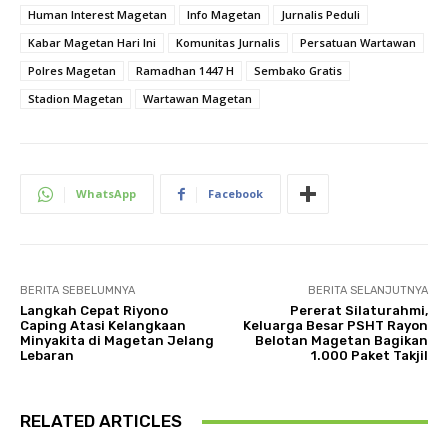
Human Interest Magetan
Info Magetan
Jurnalis Peduli
Kabar Magetan Hari Ini
Komunitas Jurnalis
Persatuan Wartawan
Polres Magetan
Ramadhan 1447 H
Sembako Gratis
Stadion Magetan
Wartawan Magetan
WhatsApp
Facebook
BERITA SEBELUMNYA
BERITA SELANJUTNYA
Langkah Cepat Riyono
Pererat Silaturahmi,
Caping Atasi Kelangkaan
Keluarga Besar PSHT Rayon
Minyakita di Magetan Jelang
Belotan Magetan Bagikan
Lebaran
1.000 Paket Takjil
RELATED ARTICLES