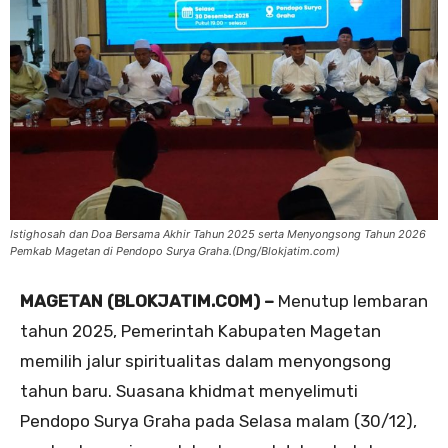
Istighosah dan Doa Bersama Akhir Tahun 2025 serta Menyongsong Tahun 2026
Pemkab Magetan di Pendopo Surya Graha.(Dng/Blokjatim.com)
MAGETAN (BLOKJATIM.COM) –
Menutup lembaran
tahun 2025, Pemerintah Kabupaten Magetan
memilih jalur spiritualitas dalam menyongsong
tahun baru. Suasana khidmat menyelimuti
Pendopo Surya Graha pada Selasa malam (30/12),