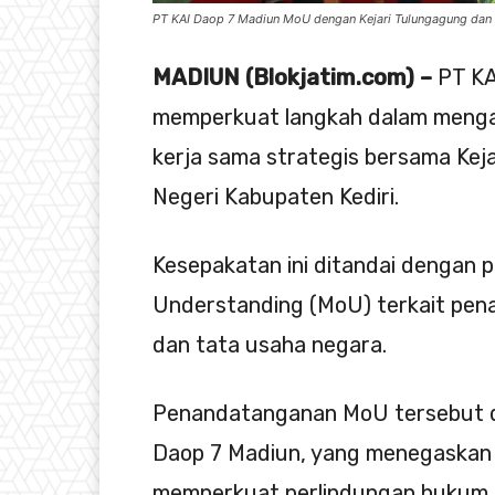
PT KAI Daop 7 Madiun MoU dengan Kejari Tulungagung dan K
MADIUN (Blokjatim.com) –
PT KA
memperkuat langkah dalam menga
kerja sama strategis bersama Ke
Negeri Kabupaten Kediri.
Kesepakatan ini ditandai denga
Understanding (MoU) terkait pen
dan tata usaha negara.
Penandatanganan MoU tersebut di
Daop 7 Madiun, yang menegaskan 
memperkuat perlindungan hukum at