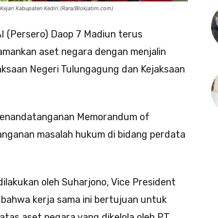
ejari Kabupaten Kediri.(Rara/Blokjatim.com)
I (Persero) Daop 7 Madiun terus
mankan aset negara dengan menjalin
jaksaan Negeri Tulungagung dan Kejaksaan
n penandatanganan Memorandum of
anganan masalah hukum di bidang perdata
lakukan oleh Suharjono, Vice President
bahwa kerja sama ini bertujuan untuk
as aset negara yang dikelola oleh PT