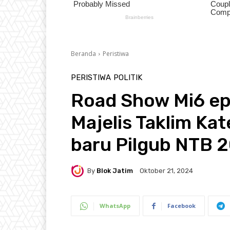
Beranda
Peristiwa
PERISTIWA
POLITIK
Road Show Mi6 epi
Majelis Taklim K
baru Pilgub NTB 
By
Blok Jatim
Oktober 21, 2024
WhatsApp
Facebook