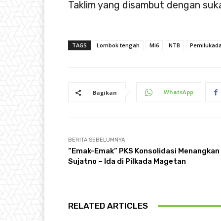
Taklim yang disambut dengan suka
TAGS
Lombok tengah
Mi6
NTB
Pemilukad
WhatsApp
Bagikan
BERITA SEBELUMNYA
“Emak-Emak” PKS Konsolidasi Menangkan
Sujatno – Ida di Pilkada Magetan
RELATED ARTICLES