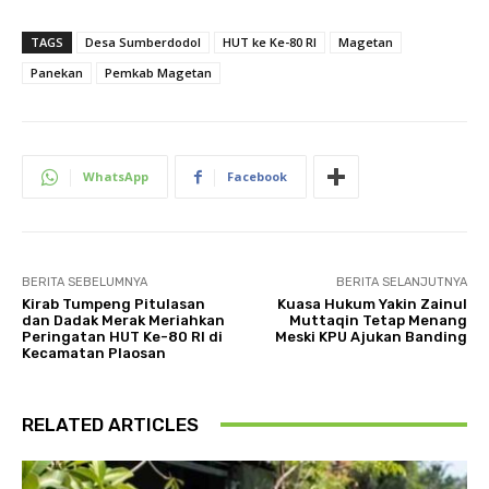
TAGS
Desa Sumberdodol
HUT ke Ke-80 RI
Magetan
Panekan
Pemkab Magetan
WhatsApp
Facebook
BERITA SEBELUMNYA
BERITA SELANJUTNYA
Kirab Tumpeng Pitulasan
Kuasa Hukum Yakin Zainul
dan Dadak Merak Meriahkan
Muttaqin Tetap Menang
Peringatan HUT Ke-80 RI di
Meski KPU Ajukan Banding
Kecamatan Plaosan
RELATED ARTICLES